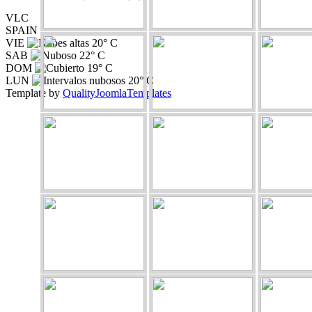
VLC
SPAIN
VIE
20° C
SAB
22° C
DOM
19° C
LUN
20° C
Template by
QualityJoomlaTemplates